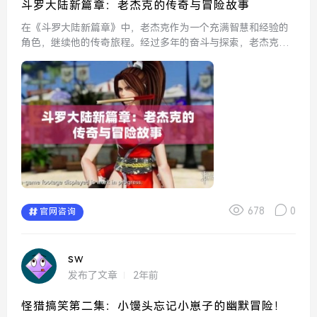
斗罗大陆新篇章：老杰克的传奇与冒险故事
在《斗罗大陆新篇章》中，老杰克作为一个充满智慧和经验的
角色，继续他的传奇旅程。经过多年的奋斗与探索，老杰克不
仅在武道上取得了很高的成就，更是凭借丰富的人生阅历，成
为了一代宗师。在这一篇章中，老杰克将面临前所未有的挑战
与诱惑，...
678
0
官网咨询
sw
发布了文章
2年前
怪猎搞笑第二集：小馒头忘记小崽子的幽默冒险！