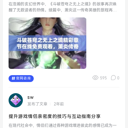
在浩瀚的玄幻世界中，《斗破苍穹之无上之境》的故事再次唤
醒了无数读者的热情。续篇中，萧炎这一传奇英雄的旅程再度
启航，带领我们进入一个更加广阔的天地。随着萧炎的修炼和
冒险，他不仅要面对强大的敌人，还要经历内心的挣扎和成
长。与此同...
595
0
官网咨询
sw
发布了文章
2年前
提升游戏情侣亲密度的技巧与互动指南分享
在现代社会中，情侣们通过各种游戏增进彼此的感情已成为一