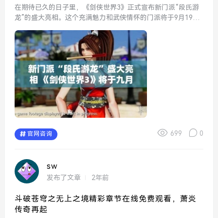
在期待已久的日子里，《剑侠世界3》正式宣布新门派“段氏游
龙”的盛大亮相。这个充满魅力和武侠情怀的门派将于9月19日
震撼登场，为广大玩家带来全新的游戏体验和独特的武学魅
力。作为剑侠世界中的一部分，段氏游龙注定将会引起玩家们
的热...
699
0
官网咨询
sw
发布了文章
2年前
斗破苍穹之无上之境精彩章节在线免费观看，萧炎
传奇再起