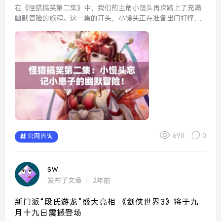
在《怪猎搞笑第二集》中，我们的主角小馒头再次踏上了充满
幽默冒险的旅程。这一集的开头，小馒头正在准备出门打怪，
满怀信心地走向装备室。然而，他的战斗准备似乎并不充分，
因为他完全忘记了带上他的“小崽子”——那只总是跟在他身后
的小火...
690
0
官网咨询
sw
发布了文章
2年前
新门派“段氏游龙”盛大亮相 《剑侠世界3》将于九
月十九日震撼登场