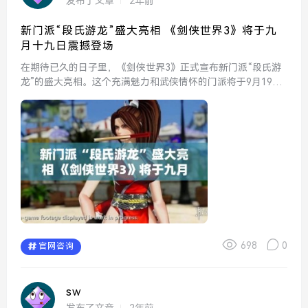
发布了文章
2年前
新门派“段氏游龙”盛大亮相 《剑侠世界3》将于九
月十九日震撼登场
在期待已久的日子里，《剑侠世界3》正式宣布新门派“段氏游
龙”的盛大亮相。这个充满魅力和武侠情怀的门派将于9月19日
震撼登场，为广大玩家带来全新的游戏体验和独特的武学魅
力。作为剑侠世界中的一部分，段氏游龙注定将会引起玩家们
的热...
698
0
官网咨询
sw
发布了文章
2年前