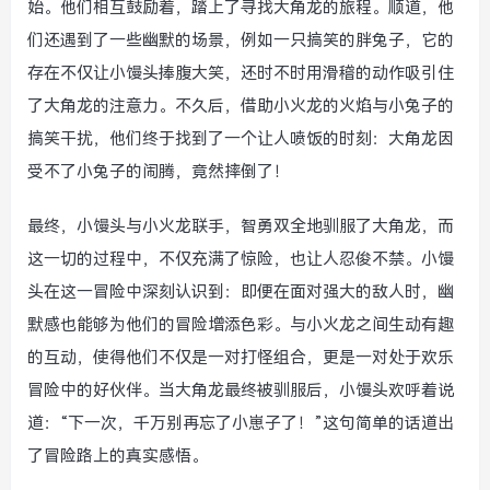
始。他们相互鼓励着，踏上了寻找大角龙的旅程。顺道，他
们还遇到了一些幽默的场景，例如一只搞笑的胖兔子，它的
存在不仅让小馒头捧腹大笑，还时不时用滑稽的动作吸引住
了大角龙的注意力。不久后，借助小火龙的火焰与小兔子的
搞笑干扰，他们终于找到了一个让人喷饭的时刻：大角龙因
受不了小兔子的闹腾，竟然摔倒了！
最终，小馒头与小火龙联手，智勇双全地驯服了大角龙，而
这一切的过程中，不仅充满了惊险，也让人忍俊不禁。小馒
头在这一冒险中深刻认识到：即便在面对强大的敌人时，幽
默感也能够为他们的冒险增添色彩。与小火龙之间生动有趣
的互动，使得他们不仅是一对打怪组合，更是一对处于欢乐
冒险中的好伙伴。当大角龙最终被驯服后，小馒头欢呼着说
道：“下一次，千万别再忘了小崽子了！”这句简单的话道出
了冒险路上的真实感悟。