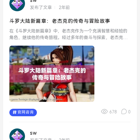
sw
发布了文章
2年前
斗罗大陆新篇章：老杰克的传奇与冒险故事
在《斗罗大陆新篇章》中，老杰克作为一个充满智慧和经验的
角色，继续他的传奇旅程。经过多年的奋斗与探索，老杰克不
仅在武道上取得了很高的成就，更是凭借丰富的人生阅历，成
为了一代宗师。在这一篇章中，老杰克将面临前所未有的挑战
与诱惑，...
678
0
官网咨询
sw