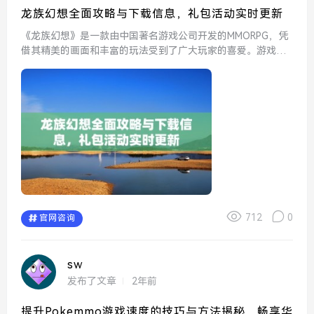
龙族幻想全面攻略与下载信息，礼包活动实时更新
《龙族幻想》是一款由中国著名游戏公司开发的MMORPG，凭
借其精美的画面和丰富的玩法受到了广大玩家的喜爱。游戏以
小说《龙族》为背景，玩家在这个奇幻的世界中展开冒险，与
龙族、精灵以及其他神秘生物展开激烈的搏斗。为了帮助新手
玩家...
712
0
官网咨询
sw
发布了文章
2年前
提升Pokemmo游戏速度的技巧与方法揭秘，畅享华