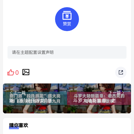
赞赏
请在主题配置设置声明
0
上一篇
下一篇
新门派“段氏游龙”盛大亮相 《剑侠世界3》将于九月十九日震撼登场
斗罗大陆新篇章：老杰克的传奇与冒险故事
猜你喜欢