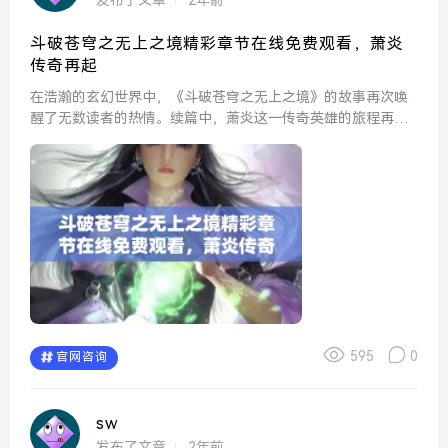
斗破苍穹之无上之境精彩章节在线免费观看，萧炎
传奇再起
在浩瀚的玄幻世界中，《斗破苍穹之无上之境》的故事再次唤
醒了无数读者的热情。续篇中，萧炎这一传奇英雄的旅程再度
启航，带领我们进入一个更加广阔的天地。随着萧炎的修炼和
冒险，他不仅要面对强大的敌人，还要经历内心的挣扎和成
长。与此同...
595
0
官网咨询
sw
发布了文章
2年前