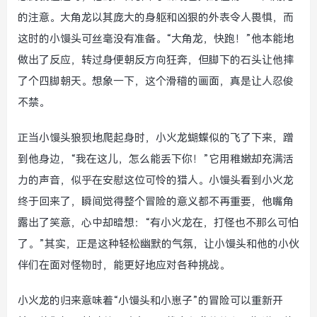
的注意。大角龙以其庞大的身躯和凶狠的外表令人畏惧，而
这时的小馒头可丝毫没有准备。“大角龙，快跑！”他本能地
做出了反应，转过身便朝反方向狂奔，但脚下的石头让他摔
了个四脚朝天。想象一下，这个滑稽的画面，真是让人忍俊
不禁。
正当小馒头狼狈地爬起身时，小火龙蝴蝶似的飞了下来，蹭
到他身边，“我在这儿，怎么能丢下你！”它用稚嫩却充满活
力的声音，似乎在安慰这位可怜的猎人。小馒头看到小火龙
终于回来了，瞬间觉得整个冒险的意义都不再重要，他嘴角
露出了笑意，心中却暗想：“有小火龙在，打怪也不那么可怕
了。”其实，正是这种轻松幽默的气氛，让小馒头和他的小伙
伴们在面对怪物时，能更好地应对各种挑战。
小火龙的归来意味着“小馒头和小崽子”的冒险可以重新开