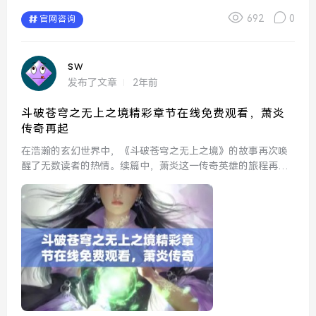
692
0
官网咨询
sw
发布了文章
2年前
斗破苍穹之无上之境精彩章节在线免费观看，萧炎
传奇再起
在浩瀚的玄幻世界中，《斗破苍穹之无上之境》的故事再次唤
醒了无数读者的热情。续篇中，萧炎这一传奇英雄的旅程再度
启航，带领我们进入一个更加广阔的天地。随着萧炎的修炼和
冒险，他不仅要面对强大的敌人，还要经历内心的挣扎和成
长。与此同...