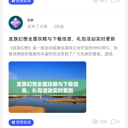
693
0
官网咨询
sw
发布了文章
2年前
龙族幻想全面攻略与下载信息，礼包活动实时更新
《龙族幻想》是一款由中国著名游戏公司开发的MMORPG，凭
借其精美的画面和丰富的玩法受到了广大玩家的喜爱。游戏以
小说《龙族》为背景，玩家在这个奇幻的世界中展开冒险，与
龙族、精灵以及其他神秘生物展开激烈的搏斗。为了帮助新手
玩家...
709
0
官网咨询