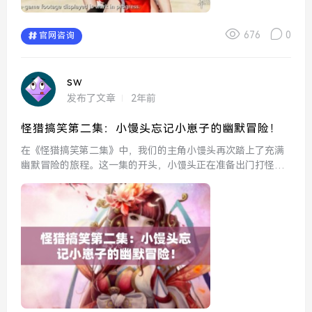
676
0
官网咨询
sw
发布了文章
2年前
怪猎搞笑第二集：小馒头忘记小崽子的幽默冒险！
在《怪猎搞笑第二集》中，我们的主角小馒头再次踏上了充满
幽默冒险的旅程。这一集的开头，小馒头正在准备出门打怪，
满怀信心地走向装备室。然而，他的战斗准备似乎并不充分，
因为他完全忘记了带上他的“小崽子”——那只总是跟在他身后
的小火...