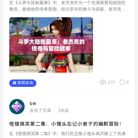
在《斗罗大陆新篇章》中，老杰克作为一个充满智慧和经验的
角色，继续他的传奇旅程。经过多年的奋斗与探索，老杰克不
仅在武道上取得了很高的成就，更是凭借丰富的人生阅历，成
为了一代宗师。在这一篇章中，老杰克将面临前所未有的挑战
与诱惑，...
679
0
官网咨询
sw
发布了文章
2年前
怪猎搞笑第二集：小馒头忘记小崽子的幽默冒险！
在《怪猎搞笑第二集》中，我们的主角小馒头再次踏上了充满