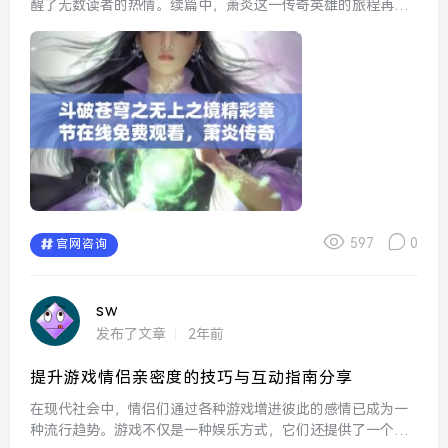
醒了无数读者的热情。续篇中，萧炎这一传奇英雄的旅程再度
启航，带领我们进入一个更加广阔的天地。随着萧炎的修炼和
冒险，他不仅要面对强大的敌人，还要经历内心的挣扎和成
长。与此同...
597
0
官网咨询
sw
发布了文章
2年前
提升游戏情侣亲密度的技巧与互动指南分享
在现代社会中，情侣们通过各种游戏增进彼此的感情已成为一
种流行趋势。游戏不仅是一种娱乐方式，它们还提供了一个互