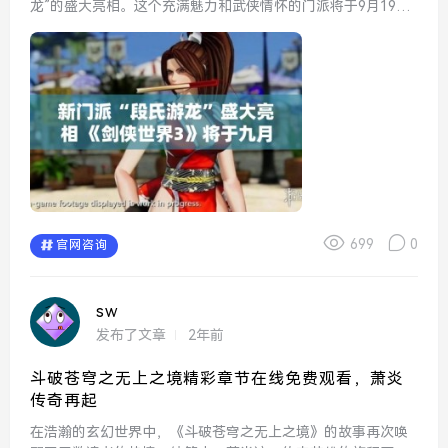
龙”的盛大亮相。这个充满魅力和武侠情怀的门派将于9月19日
震撼登场，为广大玩家带来全新的游戏体验和独特的武学魅
力。作为剑侠世界中的一部分，段氏游龙注定将会引起玩家们
的热...
699
0
官网咨询
sw
发布了文章
2年前
斗破苍穹之无上之境精彩章节在线免费观看，萧炎
传奇再起
在浩瀚的玄幻世界中，《斗破苍穹之无上之境》的故事再次唤