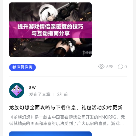
动平台，让情侣们能够一起合作、竞争并分享快乐时刻。提升
游戏中的情侣亲密度，需要一些巧妙的技巧和有效的互动方
式。以下将...
698
0
官网咨询
sw
发布了文章
2年前
龙族幻想全面攻略与下载信息，礼包活动实时更新
《龙族幻想》是一款由中国著名游戏公司开发的MMORPG，凭
借其精美的画面和丰富的玩法受到了广大玩家的喜爱。游戏以
小说《龙族》为背景，玩家在这个奇幻的世界中展开冒险，与