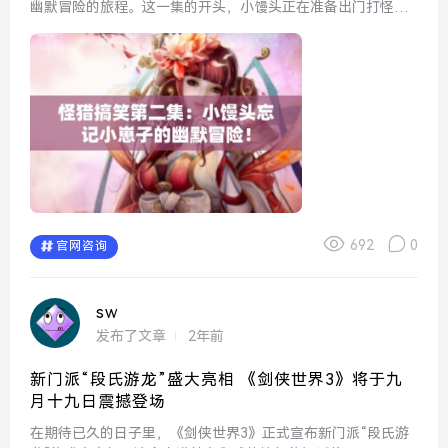
幽默冒险的旅程。这一集的开头，小馒头正在准备出门打怪，
满怀信心地走向装备室。然而，他的战斗准备似乎并不充分，
因为他完全忘记了带上他的“小崽子”——那只总是跟在他身后
的小火...
692
0
官网咨询
sw
发布了文章
2年前
新门派“段氏游龙”盛大亮相 《剑侠世界3》将于九
月十九日震撼登场
在期待已久的日子里，《剑侠世界3》正式宣布新门派“段氏游