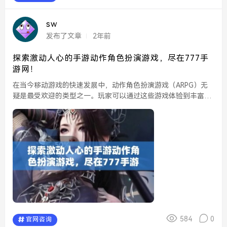
sw
发布了文章
2年前
探索激动人心的手游动作角色扮演游戏，尽在777手
游网！
在当今移动游戏的快速发展中，动作角色扮演游戏（ARPG）无
疑是最受欢迎的类型之一。玩家可以通过这些游戏体验到丰富的
情节、深度的角色发展以及刺激的战斗机制。而777手游网作为L
eading mobile game platfo...
584
0
官网咨询